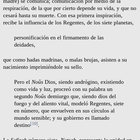
madre) se comunica; comunicación por medio de la
respiración, de la que por cierto depende su vida, y que no
cesará hasta su muerte. Con esa primera inspiración,
recibe la influencia de los Regentes, de los siete planetas,
personificación en el firmamento de las
deidades,
que como hadas madrinas, o malas brujas, asisten a su
nacimiento imprimiéndole su sello.
Pero el
Noûs
Dios, siendo andrógino, existiendo
como vida y luz, procreó con su palabra un
segundo
Noûs
demiurgo que, siendo dios del
fuego y del aliento vital, modeló Regentes, siete
en número, que envuelven en sus círculos al
mundo sensible; y su gobierno es llamado
[10]
destino
.
La
Sefirah
número siete,
Netsah
, representa la unidad en